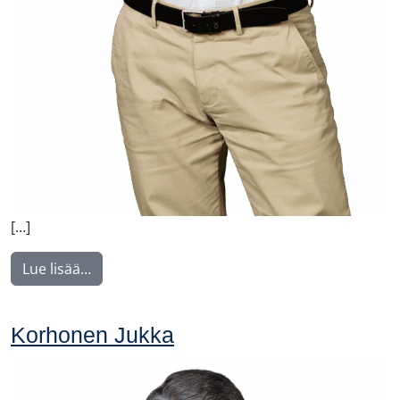
[…]
from Malysh Vitaly
Lue lisää…
Korhonen Jukka