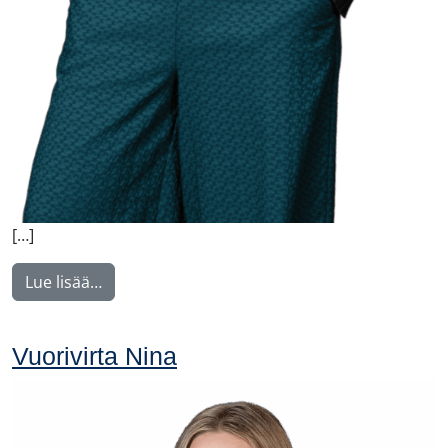
[…]
from Nyström Maija
Lue lisää…
Vuorivirta Nina