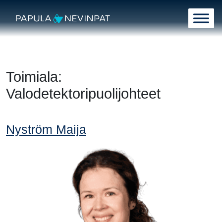
Siirry sisältöön
Päävalikko
Toimiala:
Valodetektoripuolijohteet
Nyström Maija