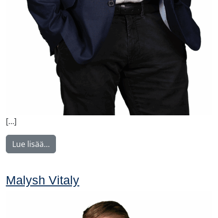
[…]
from Manninen Teemu
Lue lisää…
Malysh Vitaly