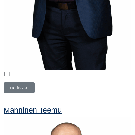
[…]
from Voutilainen Juha
Lue lisää…
Manninen Teemu