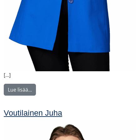
[…]
from Vuorivirta Nina
Lue lisää…
Voutilainen Juha