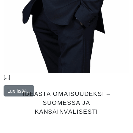
[…]
from Korhonen Jukka
Lue lisää…
IDEASTA OMAISUUDEKSI –
SUOMESSA JA
KANSAINVÄLISESTI