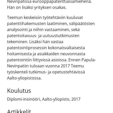
Nevinpatissa eurooppapatenttiasiamiehenä.
Hän on lisäksi yrityksen osakas.
Teemun keskeisiin työtehtäviin kuuluvat
patenttihakemusten laatiminen, välipäätösten
analysointi ja niihin vastaaminen, sekä
patentoitavuus- ja uutuustutkimusten
tekeminen. Lisäksi hän vastaa
patentointiprosessin kokonaisvaltaisesta
hoitamisesta ja asiakkaiden neuvonnasta
patentointiin liittyvissä asioissa. Ennen Papula-
Nevinpatiin tuloaan vuonna 2017 Teemu
työskenteli tutkimus- ja opetustehtävissä
Aalto-yliopistossa.
Koulutus
Diplomi-insinööri, Aalto-yliopisto, 2017
Artikkelit