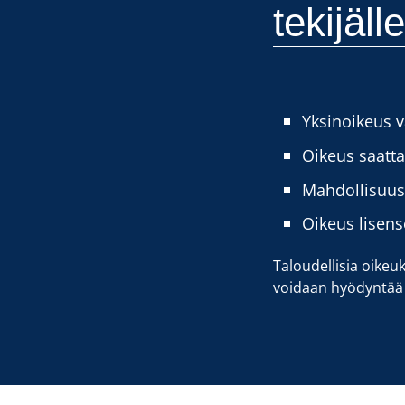
tekijäll
Yksinoikeus v
Oikeus saatta
Mahdollisuus 
Oikeus lisenso
Taloudellisia oikeuk
voidaan hyödyntää k