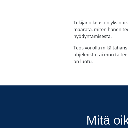
Tekijänoikeus on yksinoikeu
määrätä, miten hänen te
hyödyntämisestä.
Teos voi olla mikä tahans
ohjelmisto tai muu taiteel
on luotu.
Mitä oi