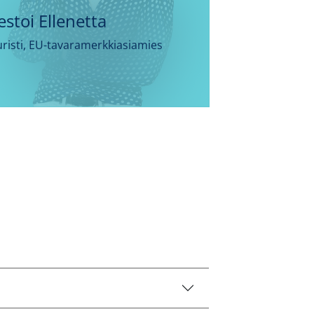
Jestoi Ellenetta
uristi, EU-tavaramerkkiasiamies