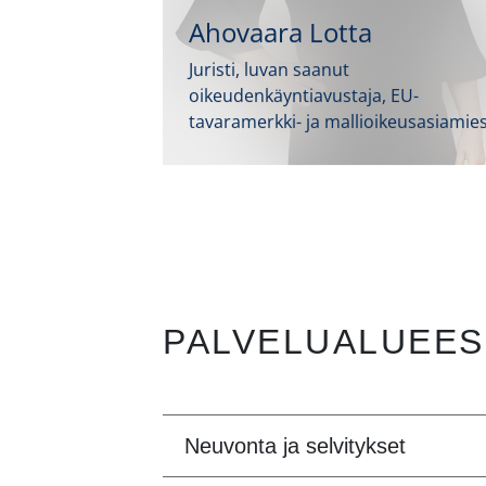
Ahovaara Lotta
Juristi, luvan saanut
oikeudenkäyntiavustaja, EU-
tavaramerkki- ja mallioikeusasiamie
PALVELUALUEES
Neuvonta ja selvitykset