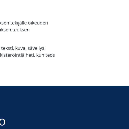
oksen tekijälle oikeuden
uksen teoksen
eksti, kuva, sävellys,
isteröintiä heti, kun teos
o