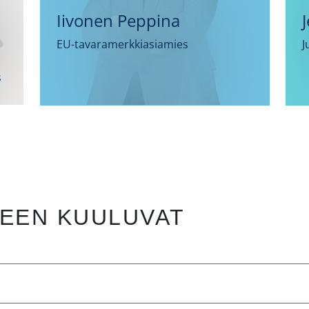
Iivonen Peppina
EU-tavaramerkkiasiamies
J
s
EEN KUULUVAT