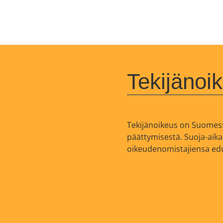
Tekijänoi
Tekijänoikeus on Suomess
päättymisestä. Suoja-aika
oikeudenomistajiensa edut 