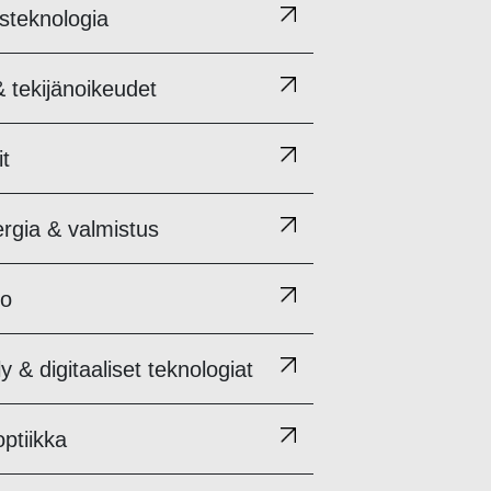
ysteknologia
& tekijänoikeudet
t
rgia & valmistus
to
y & digitaaliset teknologiat
ptiikka