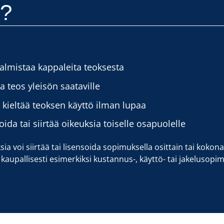
e?
almistaa kappaleita teoksesta
a teos yleisön saataville
kieltää teoksen käyttö ilman lupaa
ida tai siirtää oikeuksia toiselle osapuolelle
sia voi siirtää tai lisensoida sopimuksella osittain tai kokon
aupallisesti esimerkiksi kustannus-, käyttö- tai jakelusopimu