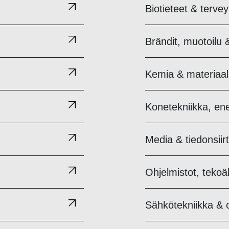
Biotieteet & terve
Brändit, muotoilu 
Kemia & materiaali
Konetekniikka, ene
Media & tiedonsiir
Ohjelmistot, tekoäl
Sähkötekniikka & o