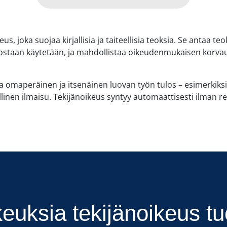
s, joka suojaa kirjallisia ja taiteellisia teoksia. Se antaa te
ostaan käytetään, ja mahdollistaa oikeudenmukaisen korva
a omaperäinen ja itsenäinen luovan työn tulos – esimerkiksi t
linen ilmaisu. Tekijänoikeus syntyy automaattisesti ilman rek
keuksia tekijänoikeus tu