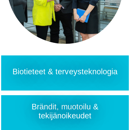
Biotieteet & terveysteknologia
Brändit, muotoilu &
tekijänoikeudet