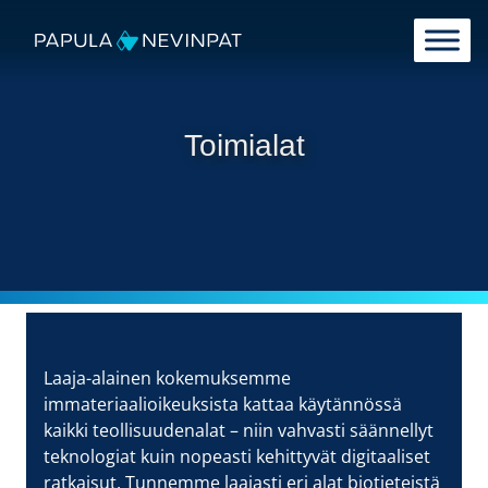
Siirry sisältöön
Päävalikko
Toimialat
Laaja-alainen kokemuksemme
immateriaalioikeuksista kattaa käytännössä
kaikki teollisuudenalat – niin vahvasti säännellyt
teknologiat kuin nopeasti kehittyvät digitaaliset
ratkaisut. Tunnemme laajasti eri alat biotieteistä