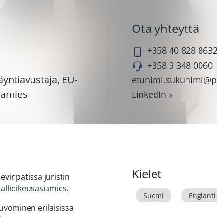
Ota yhteyttä
+358 40 828 863
+358 9 348 0060
äyntiavustaja, EU-
etunimi.sukunimi@p
iamies
LinkedIn »
Kielet
vinpatissa juristin
allioikeusasiamies.
Suomi
Englanti
uvominen erilaisissa