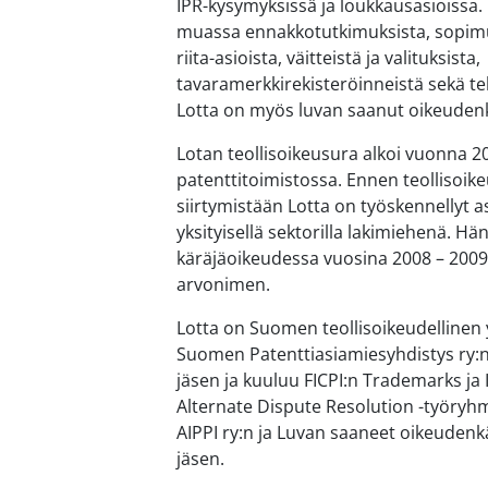
IPR-kysymyksissä ja loukkausasioissa
muassa ennakkotutkimuksista, sopimuk
riita-asioista, väitteistä ja valituksista,
tavaramerkkirekisteröinneistä sekä te
Lotta on myös luvan saanut oikeudenk
Lotan teollisoikeusura alkoi vuonna 
patenttitoimistossa. Ennen teollisoike
siirtymistään Lotta on työskennellyt a
yksityisellä sektorilla lakimiehenä. H
käräjäoikeudessa vuosina 2008 – 2009
arvonimen.
Lotta on Suomen teollisoikeudellinen y
Suomen Patenttiasiamiesyhdistys ry:n
jäsen ja kuuluu FICPI:n Trademarks ja
Alternate Dispute Resolution -työryhmi
AIPPI ry:n ja Luvan saaneet oikeudenk
jäsen.