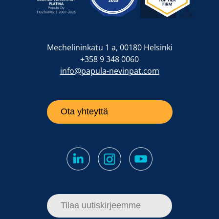
Mechelininkatu 1 a, 00180 Helsinki
+358 9 348 0060
info@papula-nevinpat.com
Ota yhteyttä
Tilaa uutiskirjeemme