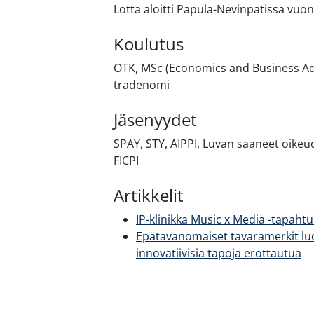
Lotta aloitti Papula-Nevinpatissa vuo
Koulutus
OTK, MSc (Economics and Business Ad
tradenomi
Jäsenyydet
SPAY, STY, AIPPI, Luvan saaneet oikeu
FICPI
Artikkelit
IP-klinikka Music x Media -tapah
Epätavanomaiset tavaramerkit luov
innovatiivisia tapoja erottautua