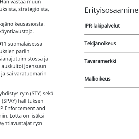
. Hän vastaa muun
Erityisosaamin
sista, strategioista,
kijänoikeusasioista.
IPR-lakipalvelut
äyntiavustaja.
Tekijänoikeus
2011 suomalaisessa
uksien pariin
sianajotoimistossa ja
Tavaramerkki
än auskultoi Joensuun
 ja sai varatuomarin
Mallioikeus
hdistys ry:n (STY) sekä
 (SPAY) hallituksen
 IP Enforcement and
in. Lotta on lisäksi
äyntiavustajat ry:n