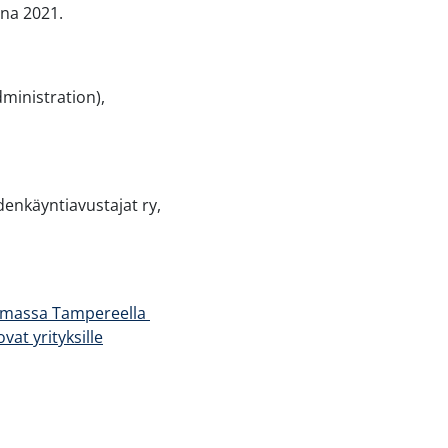
nna 2021.
ministration),
denkäyntiavustajat ry,
tumassa Tampereella
at yrityksille