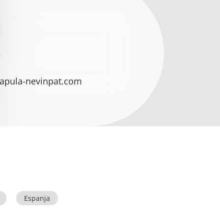
2
apula-nevinpat.com
Espanja