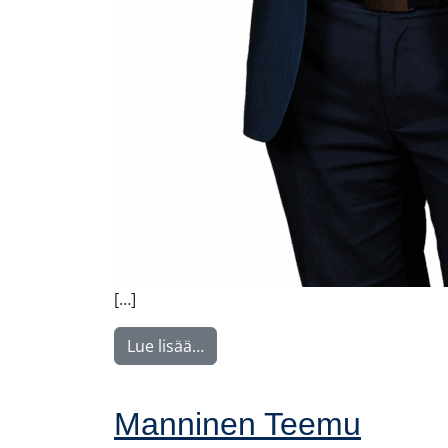
[…]
from Voutilainen Juha
Lue lisää…
Manninen Teemu