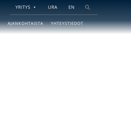
YRITYS
URA
EN
Search
for:
AJANKOHTAISTA
YHTEYSTIEDOT