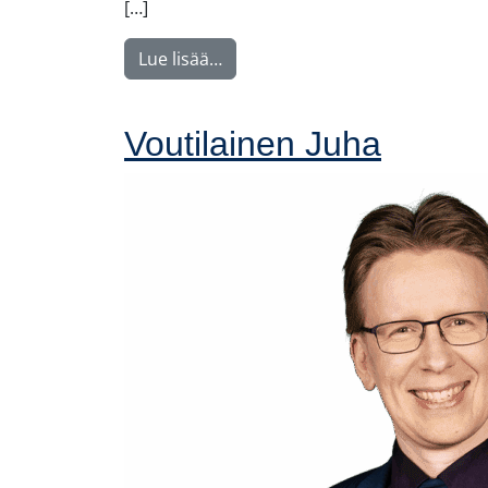
[…]
from Nyström Maija
Lue lisää…
Voutilainen Juha