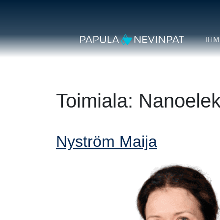
Siirry sisältöön
Secondary Navigation
IHM
Päävalikko
Toimiala:
Nanoelek
Nyström Maija