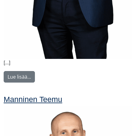
[…]
from Voutilainen Juha
Lue lisää…
Manninen Teemu