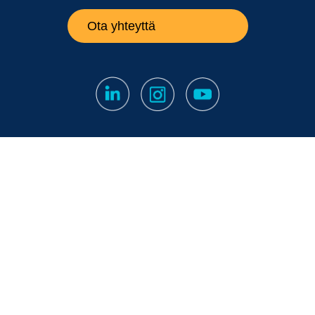
Ota yhteyttä
Tilaa uutiskirjeemme
Vastuurajaus
|
Tietosuojaseloste
|
Ilmoituskanava
Papula Oy // 2026