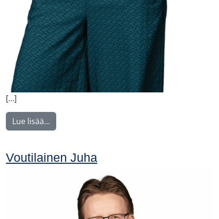
[…]
from Nyström Maija
Lue lisää…
Voutilainen Juha