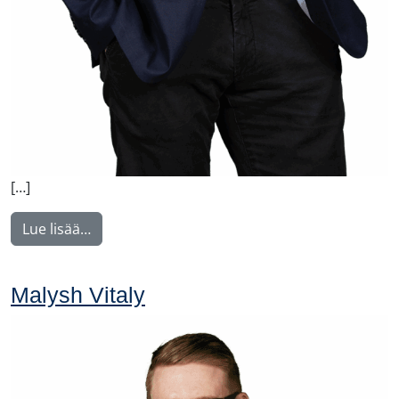
[…]
from Manninen Teemu
Lue lisää…
Malysh Vitaly