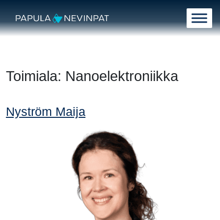
Siirry sisältöön
Päävalikko
Toimiala:
Nanoelektroniikka
Nyström Maija