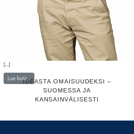
[…]
from Malysh Vitaly
Lue lisää…
IDEASTA OMAISUUDEKSI –
SUOMESSA JA
KANSAINVÄLISESTI