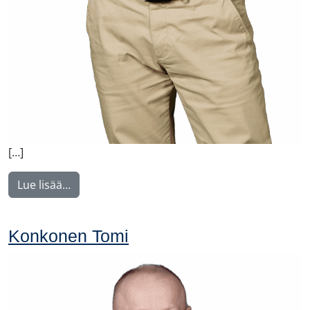
[…]
from Malysh Vitaly
Lue lisää…
Konkonen Tomi