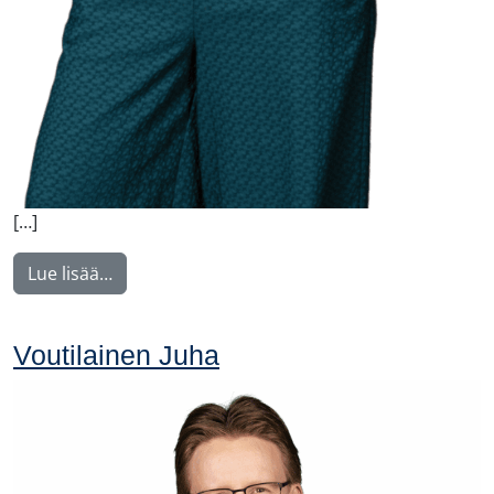
[…]
from Nyström Maija
Lue lisää…
Voutilainen Juha