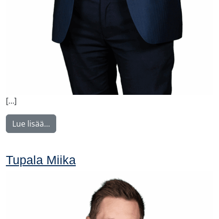
[…]
from Voutilainen Juha
Lue lisää…
Tupala Miika