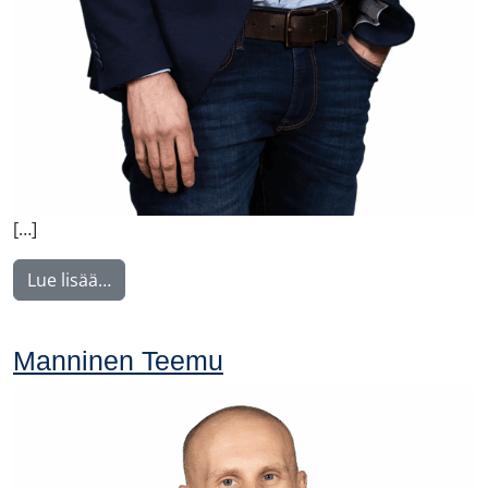
[…]
from Tupala Miika
Lue lisää…
Manninen Teemu