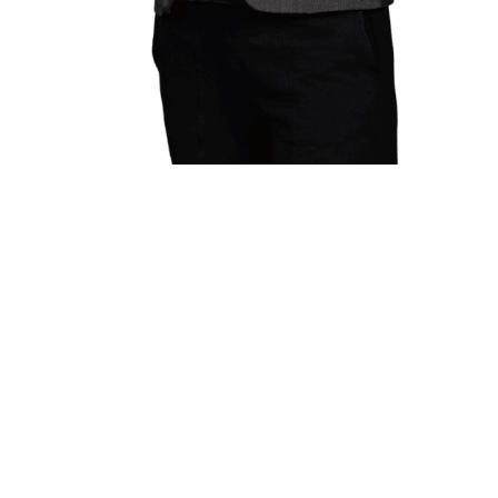
[…]
from Huhdanmäki Laura
Lue lisää…
IDEASTA OMAISUUDEKSI –
SUOMESSA JA
KANSAINVÄLISESTI