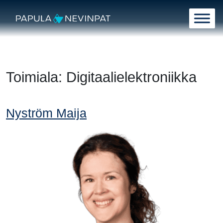
Siirry sisältöön
Päävalikko
Toimiala:
Digitaalielektroniikka
Nyström Maija