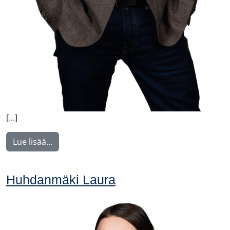
[…]
from Johansson Folke
Lue lisää…
Huhdanmäki Laura