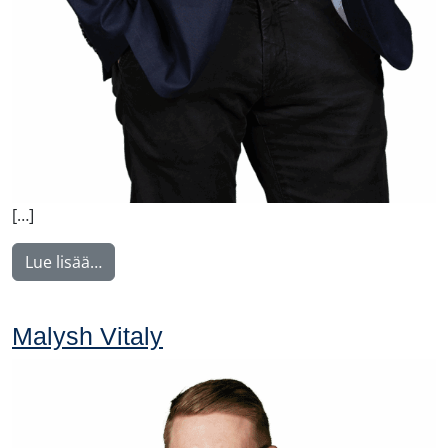
[…]
from Manninen Teemu
Lue lisää…
Malysh Vitaly