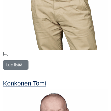
[…]
from Malysh Vitaly
Lue lisää…
Konkonen Tomi