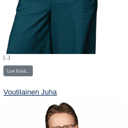
[…]
from Nyström Maija
Lue lisää…
Voutilainen Juha