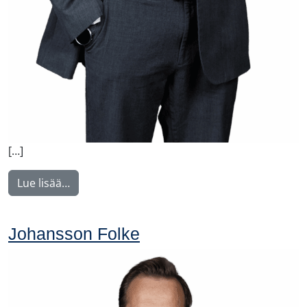
[…]
from Konkonen Tomi
Lue lisää…
Johansson Folke