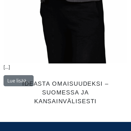
[…]
from Huhdanmäki Laura
Lue lisää…
IDEASTA OMAISUUDEKSI –
SUOMESSA JA
KANSAINVÄLISESTI