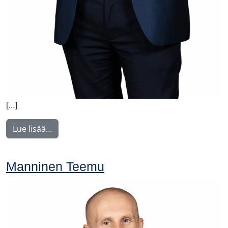
[…]
from Voutilainen Juha
Lue lisää…
Manninen Teemu