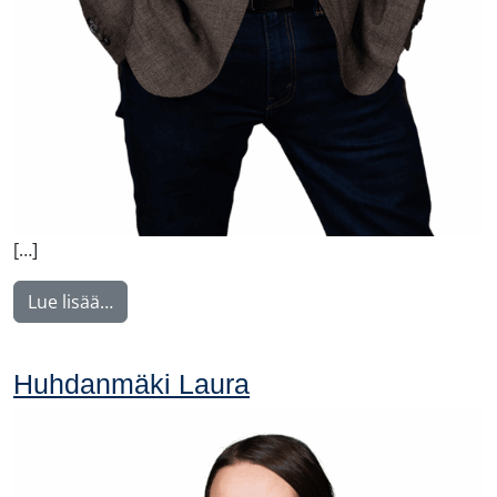
[…]
from Johansson Folke
Lue lisää…
Huhdanmäki Laura