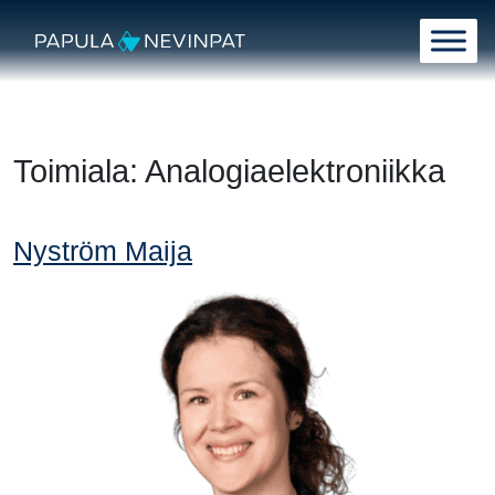
Siirry sisältöön
Päävalikko
Toimiala:
Analogiaelektroniikka
Nyström Maija