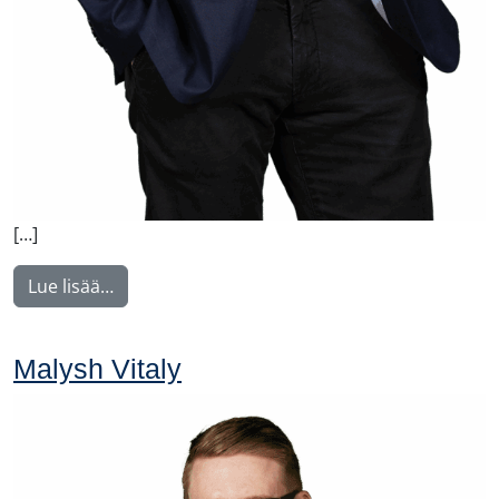
[…]
from Manninen Teemu
Lue lisää…
Malysh Vitaly