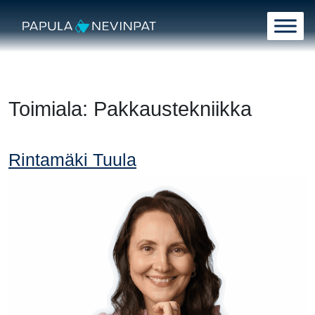
Siirry sisältöön
Päävalikko
Toimiala:
Pakkaustekniikka
Rintamäki Tuula