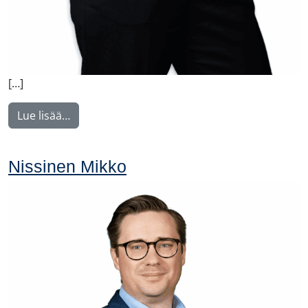
[…]
from Weber Charlotta
Lue lisää…
Nissinen Mikko