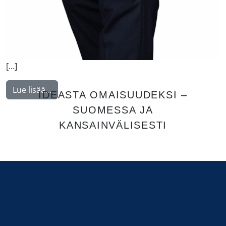
[…]
from Korhonen Jukka
Lue lisää…
IDEASTA OMAISUUDEKSI –
SUOMESSA JA
KANSAINVÄLISESTI