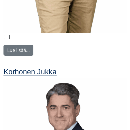
[…]
from Nissinen Mikko
Lue lisää…
Korhonen Jukka