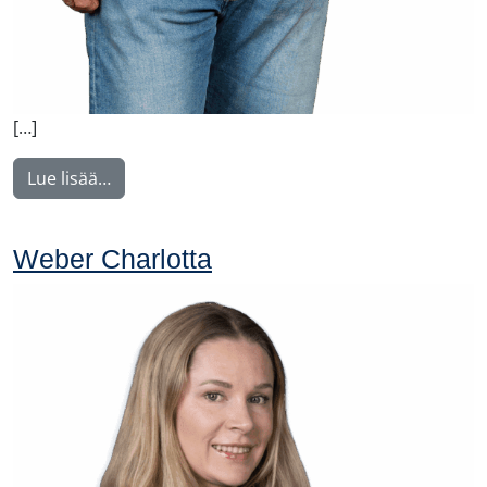
[…]
from Ylitalo Matti
Lue lisää…
Weber Charlotta