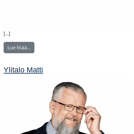
[…]
from Rintamäki Tuula
Lue lisää…
Ylitalo Matti