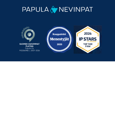
Mechelininkatu 1 a, 00180 Helsinki
+358 9 348 0060
info@papula-nevinpat.com
Ota yhteyttä