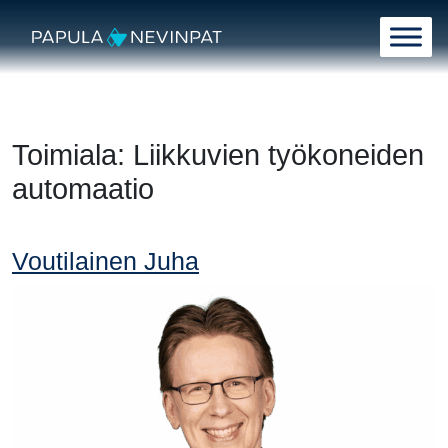
Siirry sisältöön
Päävalikko
Toimiala:
Liikkuvien työkoneiden
automaatio
Voutilainen Juha