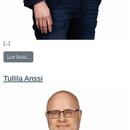
[…]
from Tupala Miika
Lue lisää…
Tullila Anssi