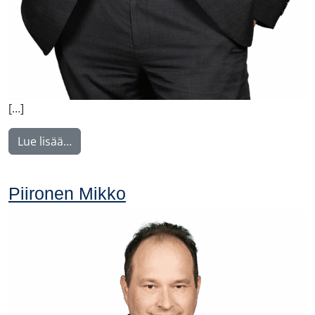
[…]
from Tullila Anssi
Lue lisää…
Piironen Mikko