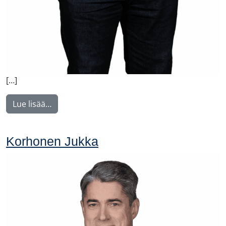
[…]
from Piironen Mikko
Lue lisää…
Korhonen Jukka