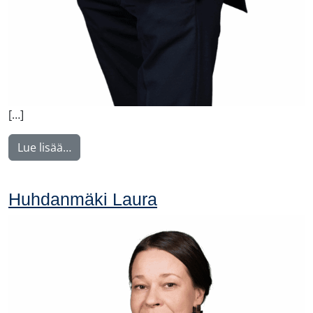
[…]
from Korhonen Jukka
Lue lisää…
Huhdanmäki Laura