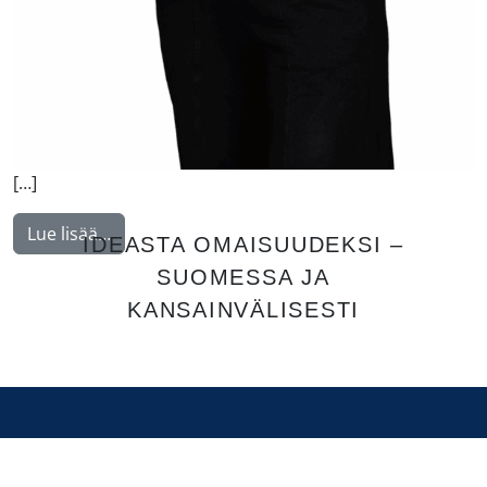
[…]
from Huhdanmäki Laura
Lue lisää…
IDEASTA OMAISUUDEKSI –
SUOMESSA JA
KANSAINVÄLISESTI