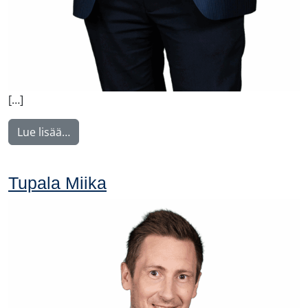
[…]
from Voutilainen Juha
Lue lisää…
Tupala Miika