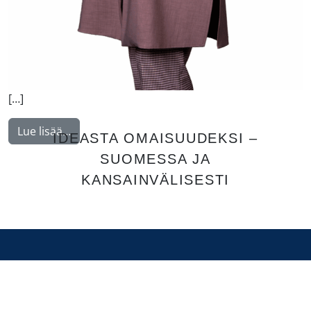
[…]
from Akulenko Elena
Lue lisää…
IDEASTA OMAISUUDEKSI –
SUOMESSA JA
KANSAINVÄLISESTI