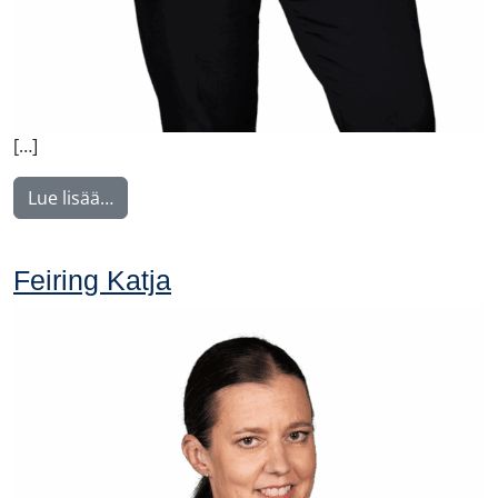
[…]
from Gawriyski Lisa
Lue lisää…
Feiring Katja