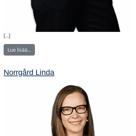
[…]
from Weber Charlotta
Lue lisää…
Norrgård Linda