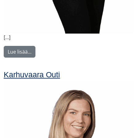
[…]
from Norrgård Linda
Lue lisää…
Karhuvaara Outi