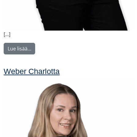
[…]
from Vilkki Susa
Lue lisää…
Weber Charlotta