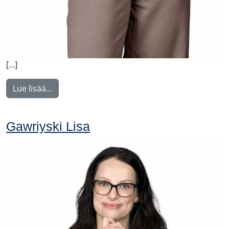
[…]
from Karhuvaara Outi
Lue lisää…
Gawriyski Lisa