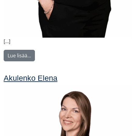
[…]
from Feiring Katja
Lue lisää…
Akulenko Elena