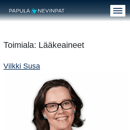
Siirry sisältöön
Päävalikko
Toimiala:
Lääkeaineet
Vilkki Susa