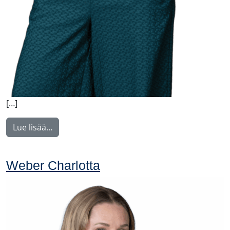
[…]
from Nyström Maija
Lue lisää…
Weber Charlotta