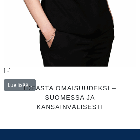
[…]
from Feiring Katja
Lue lisää…
IDEASTA OMAISUUDEKSI –
SUOMESSA JA
KANSAINVÄLISESTI