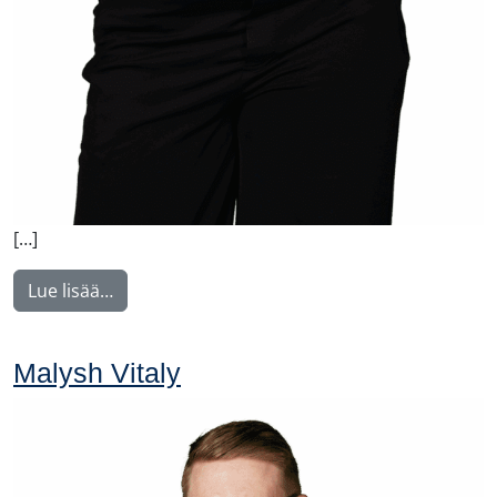
[…]
from Virtanen Sanna
Lue lisää…
Malysh Vitaly