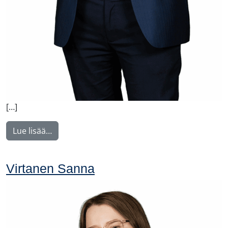
[…]
from Voutilainen Juha
Lue lisää…
Virtanen Sanna