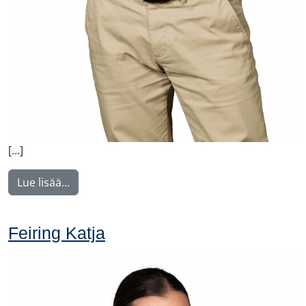
[…]
from Malysh Vitaly
Lue lisää…
Feiring Katja