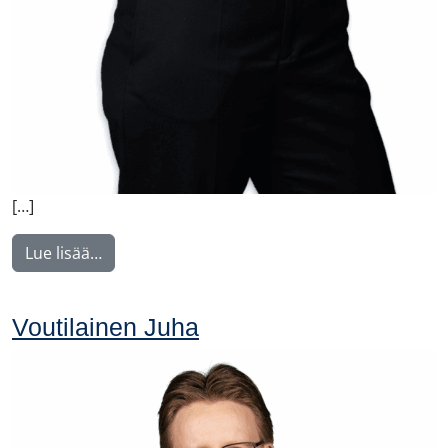
[…]
from Weber Charlotta
Lue lisää…
Voutilainen Juha