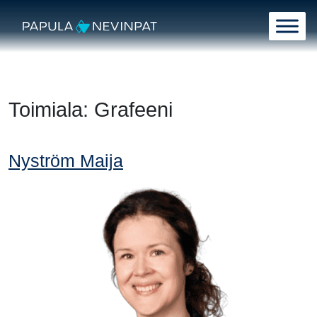
Siirry sisältöön
Päävalikko
Toimiala:
Grafeeni
Nyström Maija