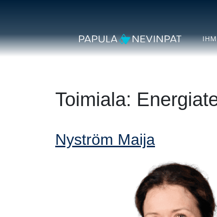
Siirry sisältöön
Secondary Navigation
IHM
Päävalikko
Toimiala:
Energiate
Nyström Maija