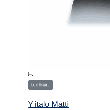
[…]
from Rintamäki Tuula
Lue lisää…
Ylitalo Matti