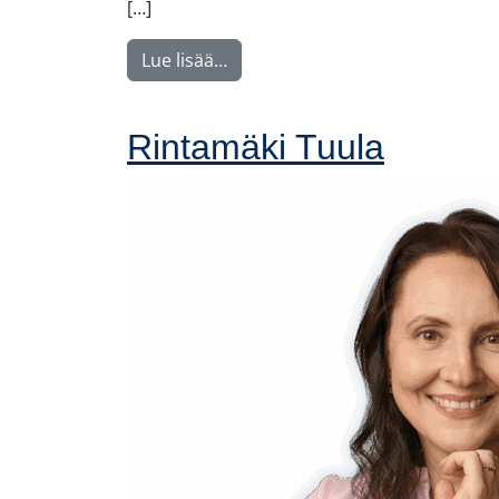
[…]
from Nyström Maija
Lue lisää…
Rintamäki Tuula