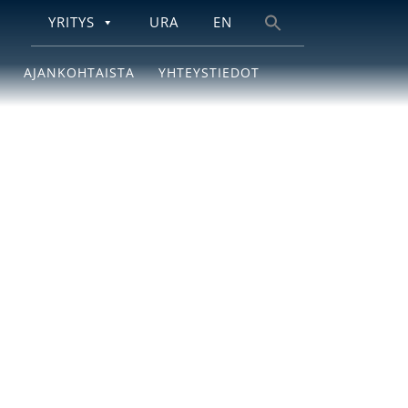
YRITYS
URA
EN
Search
for:
AJANKOHTAISTA
YHTEYSTIEDOT