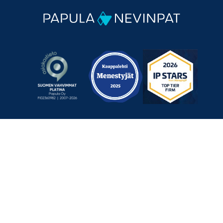
Mechelininkatu 1 a, 00180 Helsinki
+358 9 348 0060
info@papula-nevinpat.com
Ota yhteyttä