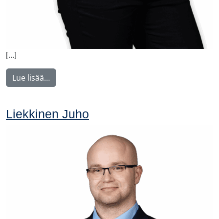
[…]
from Vilkki Susa
Lue lisää…
Liekkinen Juho