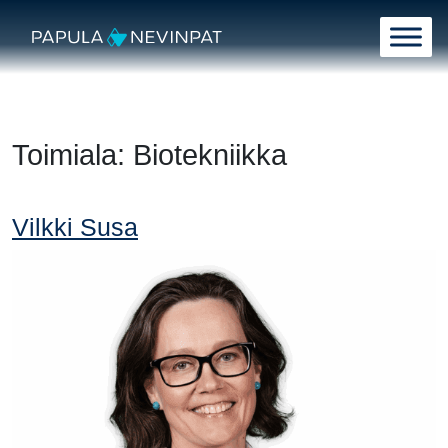
Siirry sisältöön
Päävalikko
Toimiala:
Biotekniikka
Vilkki Susa