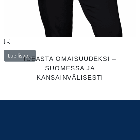
[…]
from Gawriyski Lisa
Lue lisää…
IDEASTA OMAISUUDEKSI –
SUOMESSA JA
KANSAINVÄLISESTI