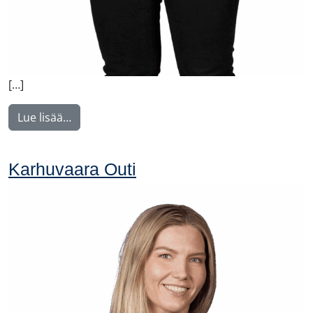
[…]
from Lehesranta Satu
Lue lisää…
Karhuvaara Outi