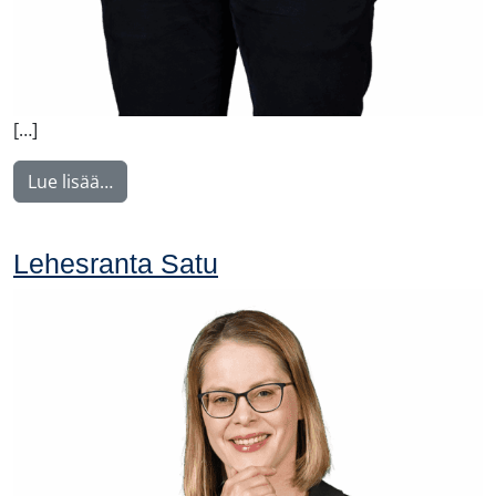
[…]
from Liekkinen Juho
Lue lisää…
Lehesranta Satu