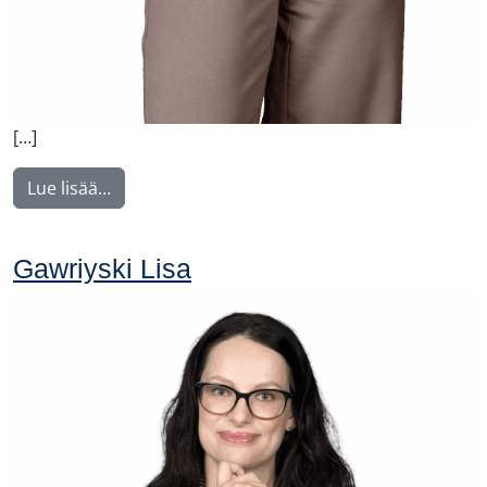
[…]
from Karhuvaara Outi
Lue lisää…
Gawriyski Lisa