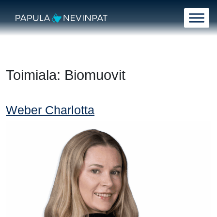
Siirry sisältöön
Päävalikko
Toimiala:
Biomuovit
Weber Charlotta