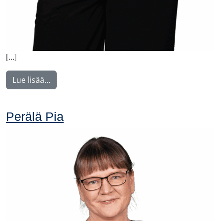
[…]
from Virtanen Sanna
Lue lisää…
Perälä Pia