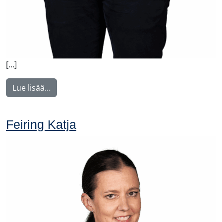
[…]
from Liekkinen Juho
Lue lisää…
Feiring Katja