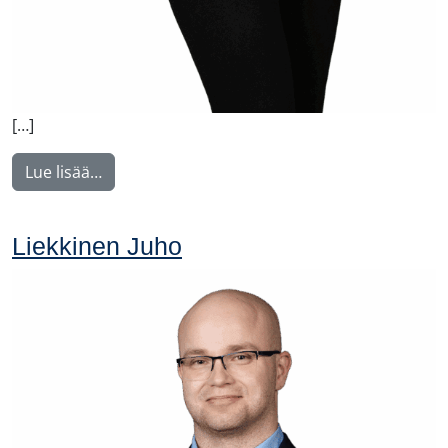
[…]
from Norrgård Linda
Lue lisää…
Liekkinen Juho