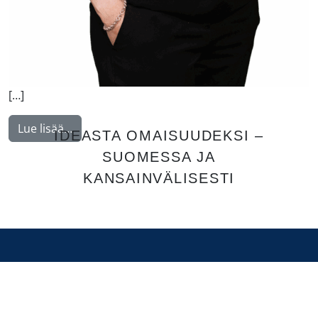
[…]
from Feiring Katja
Lue lisää…
IDEASTA OMAISUUDEKSI –
SUOMESSA JA
KANSAINVÄLISESTI