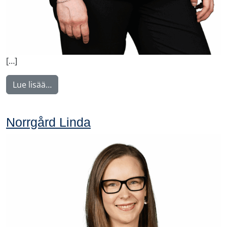
[…]
from Perälä Pia
Lue lisää…
Norrgård Linda