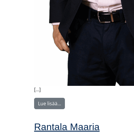
[…]
from Viik Erik
Lue lisää…
Rantala Maaria