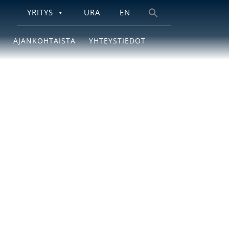
YRITYS
URA
EN
Search
for:
AJANKOHTAISTA
YHTEYSTIEDOT