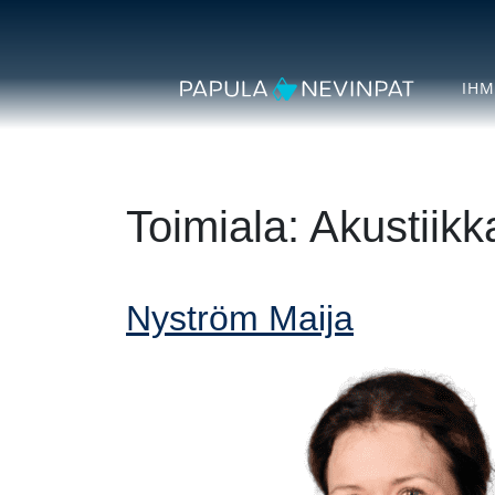
Siirry sisältöön
Secondary Navigation
IHM
Päävalikko
Toimiala:
Akustiikk
Nyström Maija