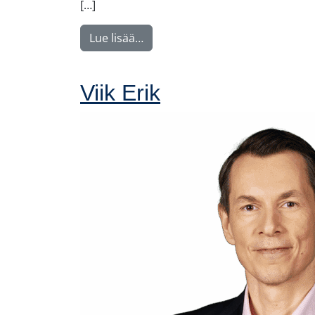
[…]
from Nyström Maija
Lue lisää…
Viik Erik