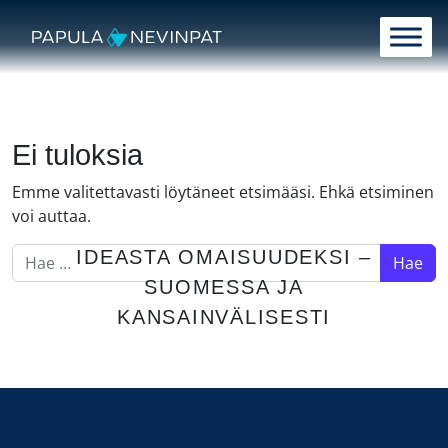
Siirry sisältöön
Päävalikko
Ei tuloksia
Emme valitettavasti löytäneet etsimääsi. Ehkä etsiminen
voi auttaa.
Hae:
IDEASTA OMAISUUDEKSI –
SUOMESSA JA
KANSAINVÄLISESTI