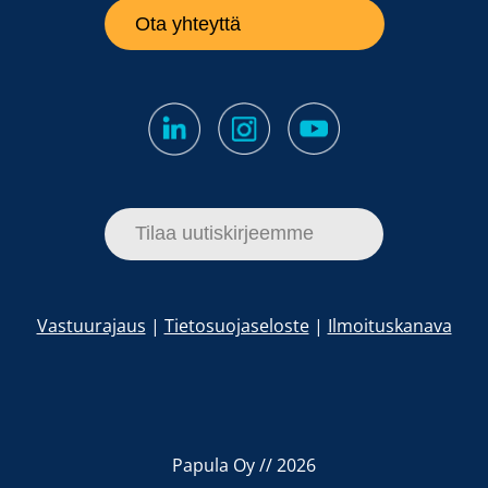
Ota yhteyttä
Tilaa uutiskirjeemme
Vastuurajaus
|
Tietosuojaseloste
|
Ilmoituskanava
Papula Oy // 2026