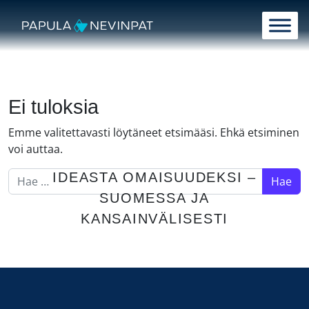
Siirry sisältöön
Päävalikko
Ei tuloksia
Emme valitettavasti löytäneet etsimääsi. Ehkä etsiminen
voi auttaa.
Hae:
IDEASTA OMAISUUDEKSI –
SUOMESSA JA
KANSAINVÄLISESTI