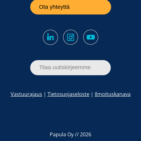
Ota yhteyttä
Tilaa uutiskirjeemme
Vastuurajaus
|
Tietosuojaseloste
|
Ilmoituskanava
Papula Oy // 2026