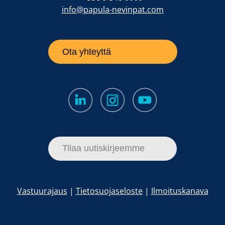
info@papula-nevinpat.com
Ota yhteyttä
Tilaa uutiskirjeemme
Vastuurajaus
|
Tietosuojaseloste
|
Ilmoituskanava