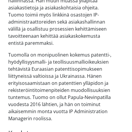
hallinnassa. Hän muun muassa ylläpitää
asiakastietoja ja asiakaskohtaisia ohjeita.
Tuomo toimii myös linkkinä osastojen IP-
administraattoreiden sekä asiakashallinnan
välillä ja osallistuu prosessien kehittämiseen
tavoitteenaan kehittää asiakaskokemusta
entistä paremmaksi.
Tuomolla on monipuolinen kokemus patentti-,
hyödyllisyysmalli- ja teollisuusmallioikeuksien
tehtävistä Euraasian patenttisopimukseen
liittyneissä valtioissa ja Ukrainassa. Hänen
erityisosaamistaan on patenttien ylläpidon ja
rekisteröintitoimenpiteiden muodollisuuksien
tuntemus. Tuomo on ollut Papula-Nevinpatilla
vuodesta 2016 lähtien, ja hän on toiminut
aikaisemmin monta vuotta IP Administration
Managerin roolissa.