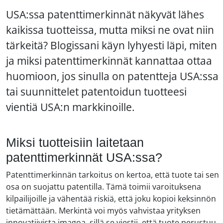
USA:ssa patenttimerkinnät näkyvät lähes
kaikissa tuotteissa, mutta miksi ne ovat niin
tärkeitä? Blogissani käyn lyhyesti läpi, miten
ja miksi patenttimerkinnät kannattaa ottaa
huomioon, jos sinulla on patentteja USA:ssa
tai suunnittelet patentoidun tuotteesi
vientiä USA:n markkinoille.
Miksi tuotteisiin laitetaan
patenttimerkinnät USA:ssa?
Patenttimerkinnän tarkoitus on kertoa, että tuote tai sen
osa on suojattu patentilla. Tämä toimii varoituksena
kilpailijoille ja vähentää riskiä, että joku kopioi keksinnön
tietämättään. Merkintä voi myös vahvistaa yrityksen
innovatiivista imagoa, sillä se viestii, että tuote perustuu