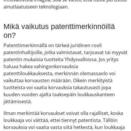
ainutlaatuiseen teknologiaan.
Mikä vaikutus patenttimerkinnöillä
on?
Patenttimerkinnällä on tärkeä juridinen rooli
patentinhaltijoille, jotka valmistavat, tarjoavat tai myyvät
patentin mukaisia tuotteita Yhdysvalloissa. Jos yritys
haluaa hakea vahingonkorvauksia
patenttiloukkauksesta, merkinnän olemassaolo voi
vaikuttaa korvausten määrään. Oikein merkityistä
tuotteista voi vaatia korvauksia takautuvasti jopa
kuuden vuoden ajalta taaksepäin loukkauskanteen
jättämisestä.
Ilman merkintää korvaukset voivat olla rajalliset, koska
loukkaaja voi väittää, ettei tiennyt patentista. Tällöin
korvauksia voi vaatia vasta siitä hetkestä, kun loukkaaja