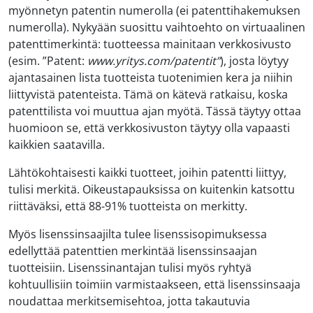
myönnetyn patentin numerolla (ei patenttihakemuksen
numerolla). Nykyään suosittu vaihtoehto on virtuaalinen
patenttimerkintä: tuotteessa mainitaan verkkosivusto
(esim. ”Patent:
www.yritys.com/patentit”
), josta löytyy
ajantasainen lista tuotteista tuotenimien kera ja niihin
liittyvistä patenteista. Tämä on kätevä ratkaisu, koska
patenttilista voi muuttua ajan myötä. Tässä täytyy ottaa
huomioon se, että verkkosivuston täytyy olla vapaasti
kaikkien saatavilla.
Lähtökohtaisesti kaikki tuotteet, joihin patentti liittyy,
tulisi merkitä. Oikeustapauksissa on kuitenkin katsottu
riittäväksi, että 88-91% tuotteista on merkitty.
Myös lisenssinsaajilta tulee lisenssisopimuksessa
edellyttää patenttien merkintää lisenssinsaajan
tuotteisiin. Lisenssinantajan tulisi myös ryhtyä
kohtuullisiin toimiin varmistaakseen, että lisenssinsaaja
noudattaa merkitsemisehtoa, jotta takautuvia