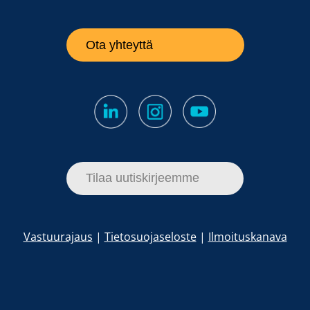
Ota yhteyttä
Tilaa uutiskirjeemme
Vastuurajaus
|
Tietosuojaseloste
|
Ilmoituskanava