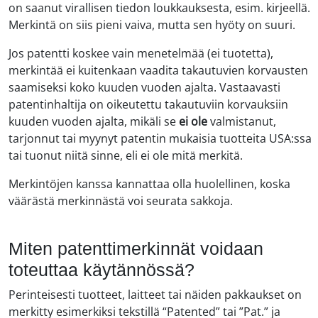
on saanut virallisen tiedon loukkauksesta, esim. kirjeellä.
Merkintä on siis pieni vaiva, mutta sen hyöty on suuri.
Jos patentti koskee vain menetelmää (ei tuotetta),
merkintää ei kuitenkaan vaadita takautuvien korvausten
saamiseksi koko kuuden vuoden ajalta. Vastaavasti
patentinhaltija on oikeutettu takautuviin korvauksiin
kuuden vuoden ajalta, mikäli se
ei ole
valmistanut,
tarjonnut tai myynyt patentin mukaisia tuotteita USA:ssa
tai tuonut niitä sinne, eli ei ole mitä merkitä.
Merkintöjen kanssa kannattaa olla huolellinen, koska
väärästä merkinnästä voi seurata sakkoja.
Miten patenttimerkinnät voidaan
toteuttaa käytännössä?
Perinteisesti tuotteet, laitteet tai näiden pakkaukset on
merkitty esimerkiksi tekstillä “Patented” tai ”Pat.” ja