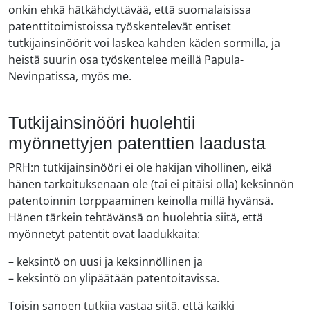
onkin ehkä hätkähdyttävää, että suomalaisissa
patenttitoimistoissa työskentelevät entiset
tutkijainsinöörit voi laskea kahden käden sormilla, ja
heistä suurin osa työskentelee meillä Papula-
Nevinpatissa, myös me.
Tutkijainsinööri huolehtii
myönnettyjen patenttien laadusta
PRH:n tutkijainsinööri ei ole hakijan vihollinen, eikä
hänen tarkoituksenaan ole (tai ei pitäisi olla) keksinnön
patentoinnin torppaaminen keinolla millä hyvänsä.
Hänen tärkein tehtävänsä on huolehtia siitä, että
myönnetyt patentit ovat laadukkaita:
– keksintö on uusi ja keksinnöllinen ja
– keksintö on ylipäätään patentoitavissa.
Toisin sanoen tutkija vastaa siitä, että kaikki