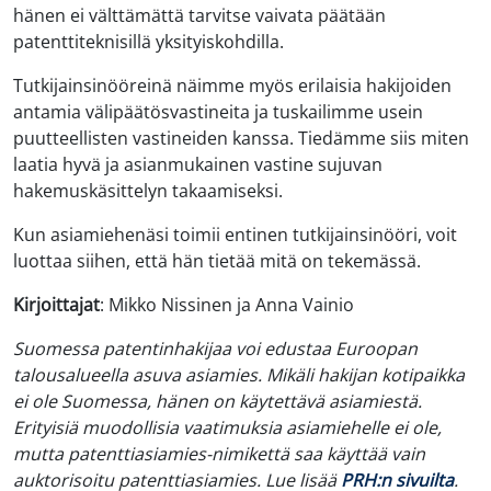
hänen ei välttämättä tarvitse vaivata päätään
patenttiteknisillä yksityiskohdilla.
Tutkijainsinööreinä näimme myös erilaisia hakijoiden
antamia välipäätösvastineita ja tuskailimme usein
puutteellisten vastineiden kanssa. Tiedämme siis miten
laatia hyvä ja asianmukainen vastine sujuvan
hakemuskäsittelyn takaamiseksi.
Kun asiamiehenäsi toimii entinen tutkijainsinööri, voit
luottaa siihen, että hän tietää mitä on tekemässä.
Kirjoittajat
: Mikko Nissinen ja Anna Vainio
Suomessa patentinhakijaa voi edustaa Euroopan
talousalueella asuva asiamies. Mikäli hakijan kotipaikka
ei ole Suomessa, hänen on käytettävä asiamiestä.
Erityisiä muodollisia vaatimuksia asiamiehelle ei ole,
mutta patenttiasiamies-nimikettä saa käyttää vain
auktorisoitu patenttiasiamies. Lue lisää
PRH:n sivuilta
.