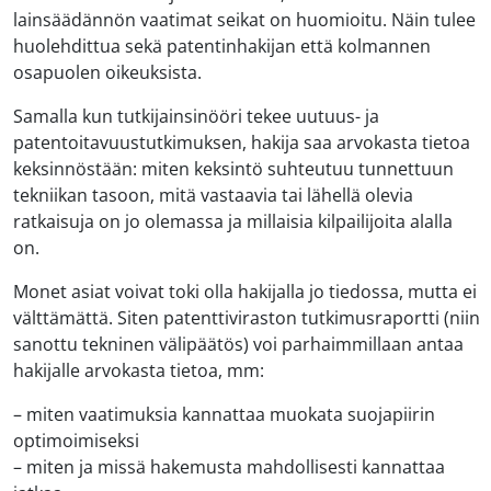
lainsäädännön vaatimat seikat on huomioitu. Näin tulee
huolehdittua sekä patentinhakijan että kolmannen
osapuolen oikeuksista.
Samalla kun tutkijainsinööri tekee uutuus- ja
patentoitavuustutkimuksen, hakija saa arvokasta tietoa
keksinnöstään: miten keksintö suhteutuu tunnettuun
tekniikan tasoon, mitä vastaavia tai lähellä olevia
ratkaisuja on jo olemassa ja millaisia kilpailijoita alalla
on.
Monet asiat voivat toki olla hakijalla jo tiedossa, mutta ei
välttämättä. Siten patenttiviraston tutkimusraportti (niin
sanottu tekninen välipäätös) voi parhaimmillaan antaa
hakijalle arvokasta tietoa, mm:
– miten vaatimuksia kannattaa muokata suojapiirin
optimoimiseksi
– miten ja missä hakemusta mahdollisesti kannattaa