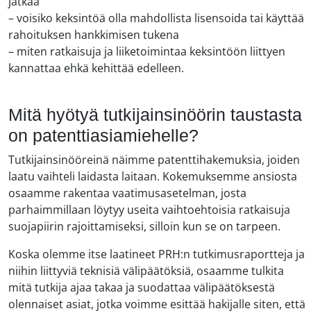
jatkaa
– voisiko keksintöä olla mahdollista lisensoida tai käyttää
rahoituksen hankkimisen tukena
– miten ratkaisuja ja liiketoimintaa keksintöön liittyen
kannattaa ehkä kehittää edelleen.
Mitä hyötyä tutkijainsinöörin taustasta
on patenttiasiamiehelle?
Tutkijainsinööreinä näimme patenttihakemuksia, joiden
laatu vaihteli laidasta laitaan. Kokemuksemme ansiosta
osaamme rakentaa vaatimusasetelman, josta
parhaimmillaan löytyy useita vaihtoehtoisia ratkaisuja
suojapiirin rajoittamiseksi, silloin kun se on tarpeen.
Koska olemme itse laatineet PRH:n tutkimusraportteja ja
niihin liittyviä teknisiä välipäätöksiä, osaamme tulkita
mitä tutkija ajaa takaa ja suodattaa välipäätöksestä
olennaiset asiat, jotka voimme esittää hakijalle siten, että