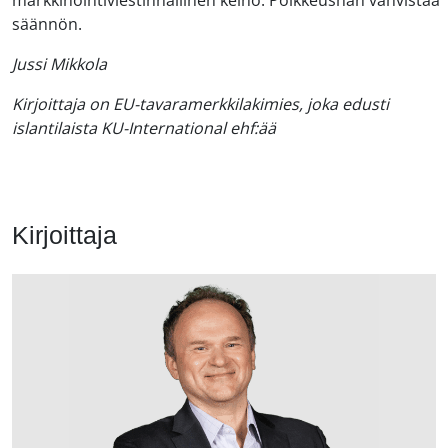
markkinointiviestinnällinen keino. Poikkeushan vahvistaa
säännön.
Jussi Mikkola
Kirjoittaja on EU-tavaramerkkilakimies, joka edusti
islantilaista KU-International ehf:ää
Kirjoittaja