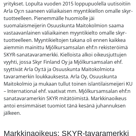
yritykset. Lopulta vuoden 2015 loppupuolella uutisoitiin
Arla Oy:n saaneen väliaikaisen myyntikiellon omalle skyr-
tuotteelleen. Pienemmälle huomiolle jäi
suomalaismeijerin Osuuskunta Maitokolmion saama
vastaavanlainen väliaikainen myyntikielto omalle skyr-
tuotteelleen. Myyntikieltojen takana oli ennen kaikkea
aiemmin mainittu Mjólkursamsalan ehf:n rekisteröimä
SKYR-sanatavaramerkki. Kielloista alkoi oikeusjuttujen
vyyhti, jossa Skyr Finland Oy ja Mjólkursamsalan ehf.
syyttivät Arla Oy:tä ja Osuuskunta Maitokolmiota
tavaramerkin loukkauksesta. Arla Oy, Osuuskunta
Maitokolmio ja mukaan tullut toinen islantilaismeijeri KU
– International ehf. vaativat mm. Mjólkursamsalan ehf:n
sanatavaramerkin SKYR mitätöimistä. Markkinaoikeus
antoi ensimmäiset tuomiot tänä kesänä juhannuksen
jälkeen.
Markkinaoikeus: SKYR-tavaramerkki