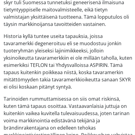
skyr tuli Suomessa tunnetuksi geneerisenä ilmaisuna
tietyntyyppiselle maitovalmisteelle, eikä tietyn
valmistajan yksittäisenä tuotteena. Tämä lopputulos oli
täysin markkinoijansa tavoitteiden vastainen.
Historia kyllä tuntee useita tapauksia, joissa
tavaramerkki degeneroituu eli se muodostuu jonkin
tuoteryhmän yleiseksi lajinimikkeeksi, jolloin
yksinoikeutta tavaramerkkiin ei ole millään taholla, kuten
esimerkiksi TEFLON tai Yhdysvalloissa ASPIRIN. Tämä
tapaus kuitenkin poikkeaa niistä, koska tavaramerkin
mitättömyyden takia tavaramerkkioikeutta sanaan SKYR
ei olisi koskaan pitänyt syntyä.
Tarinoiden rummuttamisessa on siis omat riskinsä,
kuten tämä tapaus osoittaa. Vastaavanlaisia juttuja on
kuitenkin vaikea kuvitella tulevaisuudessa, joten tarinan
voima markkinointia edistävänä tekijänä ja
brändinrakentajana on edelleen tehokas