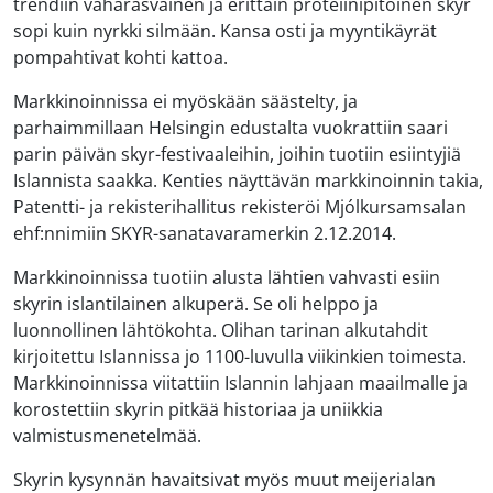
trendiin vähärasvainen ja erittäin proteiinipitoinen skyr
sopi kuin nyrkki silmään. Kansa osti ja myyntikäyrät
pompahtivat kohti kattoa.
Markkinoinnissa ei myöskään säästelty, ja
parhaimmillaan Helsingin edustalta vuokrattiin saari
parin päivän skyr-festivaaleihin, joihin tuotiin esiintyjiä
Islannista saakka. Kenties näyttävän markkinoinnin takia,
Patentti- ja rekisterihallitus rekisteröi Mjólkursamsalan
ehf:nnimiin SKYR-sanatavaramerkin 2.12.2014.
Markkinoinnissa tuotiin alusta lähtien vahvasti esiin
skyrin islantilainen alkuperä. Se oli helppo ja
luonnollinen lähtökohta. Olihan tarinan alkutahdit
kirjoitettu Islannissa jo 1100-luvulla viikinkien toimesta.
Markkinoinnissa viitattiin Islannin lahjaan maailmalle ja
korostettiin skyrin pitkää historiaa ja uniikkia
valmistusmenetelmää.
Skyrin kysynnän havaitsivat myös muut meijerialan