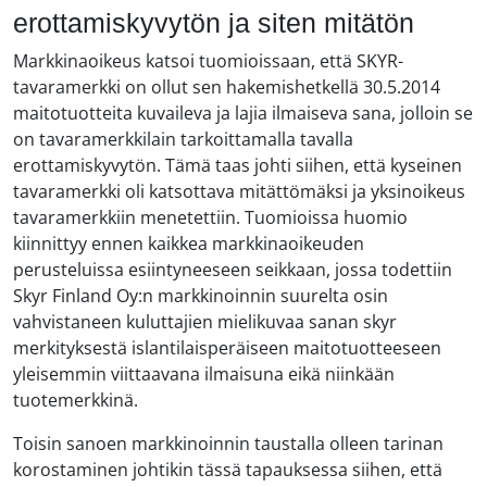
erottamiskyvytön ja siten mitätön
Markkinaoikeus katsoi tuomioissaan, että SKYR-
tavaramerkki on ollut sen hakemishetkellä 30.5.2014
maitotuotteita kuvaileva ja lajia ilmaiseva sana, jolloin se
on tavaramerkkilain tarkoittamalla tavalla
erottamiskyvytön. Tämä taas johti siihen, että kyseinen
tavaramerkki oli katsottava mitättömäksi ja yksinoikeus
tavaramerkkiin menetettiin. Tuomioissa huomio
kiinnittyy ennen kaikkea markkinaoikeuden
perusteluissa esiintyneeseen seikkaan, jossa todettiin
Skyr Finland Oy:n markkinoinnin suurelta osin
vahvistaneen kuluttajien mielikuvaa sanan skyr
merkityksestä islantilaisperäiseen maitotuotteeseen
yleisemmin viittaavana ilmaisuna eikä niinkään
tuotemerkkinä.
Toisin sanoen markkinoinnin taustalla olleen tarinan
korostaminen johtikin tässä tapauksessa siihen, että