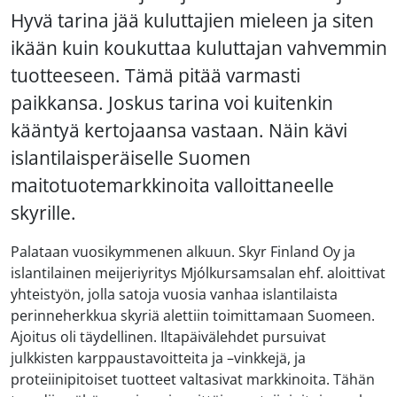
Hyvä tarina jää kuluttajien mieleen ja siten
ikään kuin koukuttaa kuluttajan vahvemmin
tuotteeseen. Tämä pitää varmasti
paikkansa. Joskus tarina voi kuitenkin
kääntyä kertojaansa vastaan. Näin kävi
islantilaisperäiselle Suomen
maitotuotemarkkinoita valloittaneelle
skyrille.
Palataan vuosikymmenen alkuun. Skyr Finland Oy ja
islantilainen meijeriyritys Mjólkursamsalan ehf. aloittivat
yhteistyön, jolla satoja vuosia vanhaa islantilaista
perinneherkkua skyriä alettiin toimittamaan Suomeen.
Ajoitus oli täydellinen. Iltapäivälehdet pursuivat
julkkisten karppaustavoitteita ja –vinkkejä, ja
proteiinipitoiset tuotteet valtasivat markkinoita. Tähän