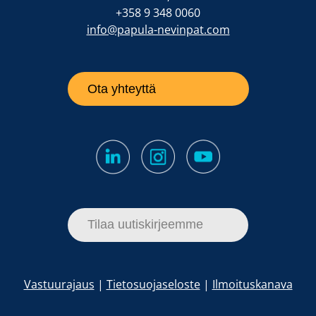
+358 9 348 0060
info@papula-nevinpat.com
Ota yhteyttä
Tilaa uutiskirjeemme
Vastuurajaus
|
Tietosuojaseloste
|
Ilmoituskanava