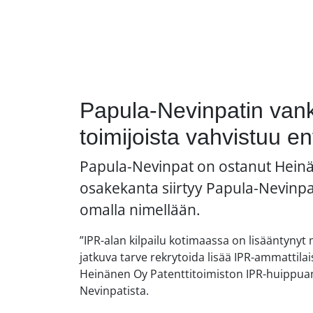
Papula-Nevinpatin van
toimijoista vahvistuu e
Papula-Nevinpat on ostanut Heinä
osakekanta siirtyy Papula-Nevinpa
omalla nimellään.
”IPR-alan kilpailu kotimaassa on lisääntyn
jatkuva tarve rekrytoida lisää IPR-ammattil
Heinänen Oy Patenttitoimiston IPR-huippua
Nevinpatista.