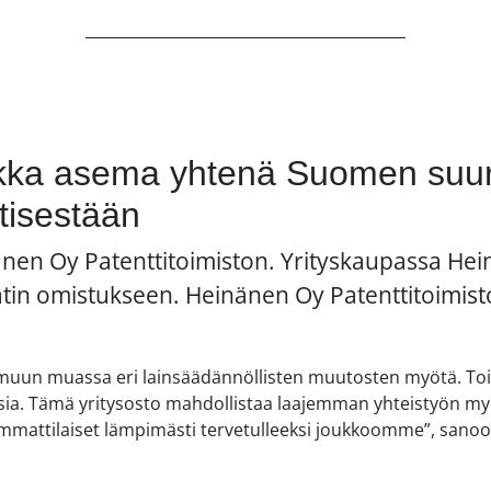
kka asema yhtenä Suomen suur
ntisestään
nen Oy Patenttitoimiston. Yrityskaupassa Hei
tin omistukseen. Heinänen Oy Patenttitoimisto
yt muun muassa eri lainsäädännöllisten muutosten myötä. 
aisia. Tämä yritysosto mahdollistaa laajemman yhteistyön my
mmattilaiset lämpimästi tervetulleeksi joukkoomme”, sano