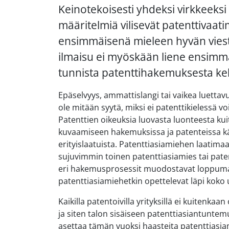
Keinotekoisesti yhdeksi virkkeeksi 
määritelmiä vilisevät patenttivaati
ensimmäisenä mieleen hyvän viestin
ilmaisu ei myöskään liene ensimmäi
tunnista patenttihakemuksesta ke
Epäselvyys, ammattislangi tai vaikea luettavu
ole mitään syytä, miksi ei patenttikielessä vo
Patenttien oikeuksia luovasta luonteesta kui
kuvaamiseen hakemuksissa ja patenteissa käy
erityislaatuista. Patenttiasiamiehen laatim
sujuvimmin toinen patenttiasiamies tai pate
eri hakemusprosessit muodostavat loppumat
patenttiasiamiehetkin opettelevat läpi koko 
Kaikilla patentoivilla yrityksillä ei kuitenk
ja siten talon sisäiseen patenttiasiantuntem
asettaa tämän vuoksi haasteita patenttiasiam