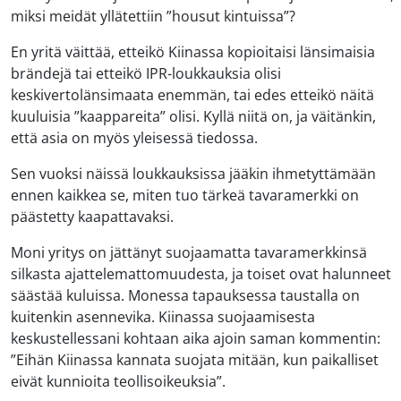
miksi meidät yllätettiin ”housut kintuissa”?
En yritä väittää, etteikö Kiinassa kopioitaisi länsimaisia
brändejä tai etteikö IPR-loukkauksia olisi
keskivertolänsimaata enemmän, tai edes etteikö näitä
kuuluisia ”kaappareita” olisi. Kyllä niitä on, ja väitänkin,
että asia on myös yleisessä tiedossa.
Sen vuoksi näissä loukkauksissa jääkin ihmetyttämään
ennen kaikkea se, miten tuo tärkeä tavaramerkki on
päästetty kaapattavaksi.
Moni yritys on jättänyt suojaamatta tavaramerkkinsä
silkasta ajattelemattomuudesta, ja toiset ovat halunneet
säästää kuluissa. Monessa tapauksessa taustalla on
kuitenkin asennevika. Kiinassa suojaamisesta
keskustellessani kohtaan aika ajoin saman kommentin:
”Eihän Kiinassa kannata suojata mitään, kun paikalliset
eivät kunnioita teollisoikeuksia”.