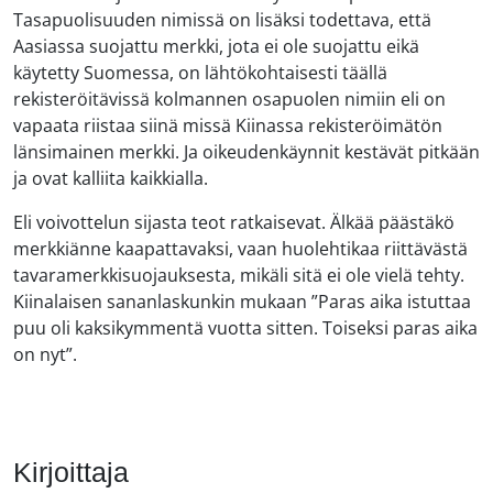
Tasapuolisuuden nimissä on lisäksi todettava, että
Aasiassa suojattu merkki, jota ei ole suojattu eikä
käytetty Suomessa, on lähtökohtaisesti täällä
rekisteröitävissä kolmannen osapuolen nimiin eli on
vapaata riistaa siinä missä Kiinassa rekisteröimätön
länsimainen merkki. Ja oikeudenkäynnit kestävät pitkään
ja ovat kalliita kaikkialla.
Eli voivottelun sijasta teot ratkaisevat. Älkää päästäkö
merkkiänne kaapattavaksi, vaan huolehtikaa riittävästä
tavaramerkkisuojauksesta, mikäli sitä ei ole vielä tehty.
Kiinalaisen sananlaskunkin mukaan ”Paras aika istuttaa
puu oli kaksikymmentä vuotta sitten. Toiseksi paras aika
on nyt”.
Kirjoittaja