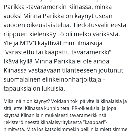
Parikka -tavaramerkin Kiinassa, minkä
vuoksi Minna Parikka on käynyt usean
vuoden oikeustaistelua. Tiedotusvälineestä
riippuen kielenkäyttö oli melko värikästä.
Yle ja MTV3 käyttivät mm. ilmaisuja
”varastettu tai kaapattu tavaramerkki”.
Ikävä kyllä Minna Parikka ei ole ainoa
Kiinassa vastaavaan tilanteeseen joutunut
suomalainen elinkeinonharjoittaja –
tapauksia on lukuisia.
Miksi näin on käynyt? Voidaan toki päivitellä kiinalaisia ja
sitä, ettei Kiinassa kunnioiteta IPR-oikeuksia, ja jopa
käyttää Kiinan lain mukaisesti tavaramerkkinsä
rekisteröineestä kiinalaisyrityksestä ”kaappari”-
nimitystä. Mitä jos katsoisimmekin peiliin ja miettisimme,