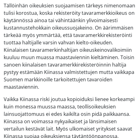
Tällöinhän oikeuksien suojaamisen tärkeys nimenomaan
tulisi korostua, koska rekisteröity tavaramerkkioikeus on
käytännössä ainoa tai vähintäänkin ylivoimaisesti
kustannustehokkain oikeussuojakeino. On äärimmäisen
tärkeää myös ymmärtää, että tavaramerkkirekisteröinti
tuottaa haltijalle varsin vahvan kielto-oikeuden.
Kiinalaisen tavaramerkinhaltijan oikeuskeinovalikoimiin
kuuluu muun muassa maastaviennin kieltäminen. Toisin
sanoen kiinalaisen tavaramerkkirekisteröinnin haltija
pystyy estämään Kiinassa valmistettujen mutta vaikkapa
Suomen markkinoille tarkoitettujen tavaroiden
maastaviennin.
Vaikka Kiinassa riski joutua kopioiduksi lienee korkeampi
kuin monessa muussa maassa, teollisoikeuksien
lainsuojattomuus ei edes kaikilta osin pidä paikkaansa.
Kiinassa on voimassa nykyaikaiset ja länsimaisen
vertailun kestävät lait. Myös ulkomaiset yritykset saavat
Kiinassa suojaa oikeuksiensa täytäntöönpanossa.