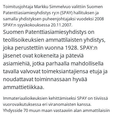
Toimitusjohtaja Markku Simmelvuo valittiin Suomen
Patenttiasiamiesyhdistys ry:n (SPAY) hallituksen ja
samalla yhdistyksen puheenjohtajaksi vuodeksi 2008
SPAY:n syyskokouksessa 20.11.2007.
Suomen Patenttiasiamiesyhdistys on
teollisoikeuksien ammattilaisten yhdistys,
joka perustettiin vuonna 1928. SPAY:n
jäsenet ovat kokeneita ja päteviä
asiamiehiä, jotka parhaalla mahdollisella
tavalla valvovat toimeksiantajiensa etuja ja
noudattavat toiminnassaan hyvää
ammattietiikkaa.
Immateriaalioikeuksien kehittämiseksi SPAY on tiiviissä
vuorovaikutuksessa eri viranomaisten kanssa.
Yhdysside 70 muun maan vastaaviin alan ammattilaisiin