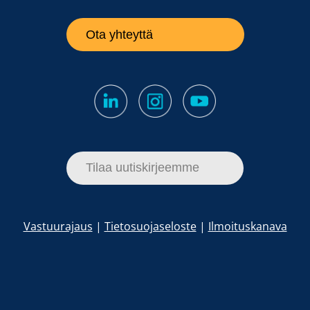
Ota yhteyttä
Tilaa uutiskirjeemme
Vastuurajaus
|
Tietosuojaseloste
|
Ilmoituskanava