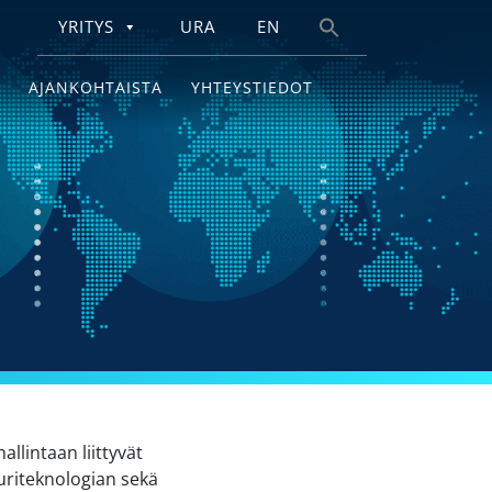
YRITYS
URA
EN
Search
for:
AJANKOHTAISTA
YHTEYSTIEDOT
llintaan liittyvät
uriteknologian sekä