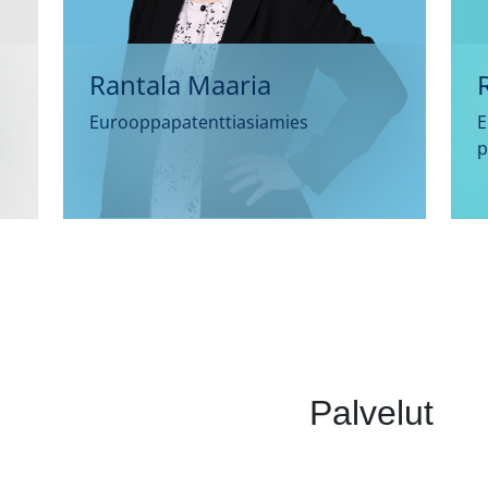
Rantala Maaria
Eurooppapatenttiasiamies
E
p
Palvelut