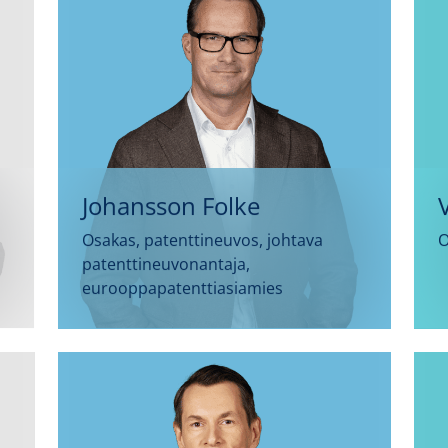
Johansson Folke
Osakas, patenttineuvos, johtava
O
patenttineuvonantaja,
eurooppapatenttiasiamies