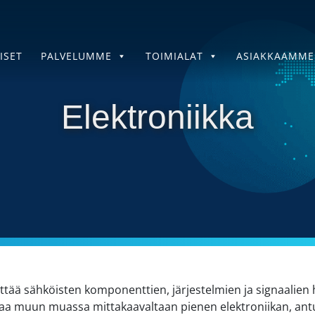
ISET
PALVELUMME
TOIMIALAT
ASIAKKAAMME
Elektroniikka
ittää sähköisten komponenttien, järjestelmien ja signaalien ha
ttaa muun muassa mittakaavaltaan pienen elektroniikan, ant