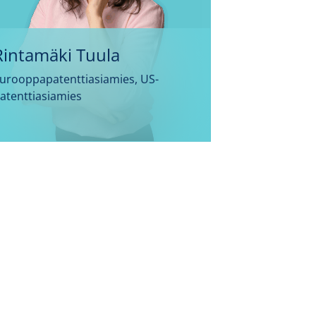
Rintamäki Tuula
urooppapatenttiasiamies, US-
atenttiasiamies