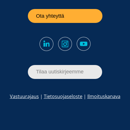
Ota yhteyttä
Tilaa uutiskirjeemme
Vastuurajaus
|
Tietosuojaseloste
|
Ilmoituskanava