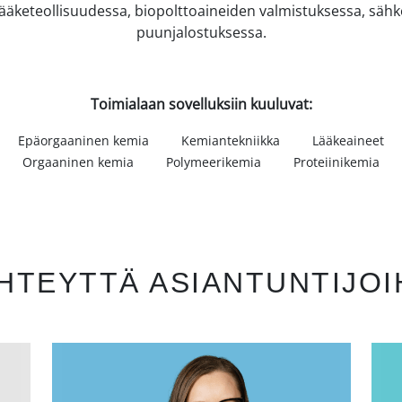
lääketeollisuudessa, biopolttoaineiden valmistuksessa, säh
puunjalostuksessa.
Toimialaan sovelluksiin kuuluvat:
Epäorgaaninen kemia
Kemiantekniikka
Lääkeaineet
Orgaaninen kemia
Polymeerikemia
Proteiinikemia
HTEYTTÄ ASIANTUNTIJO