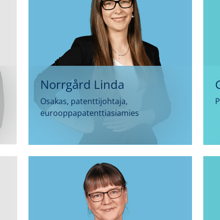
Norrgård Linda
Osakas, patenttijohtaja,
P
eurooppapatenttiasiamies