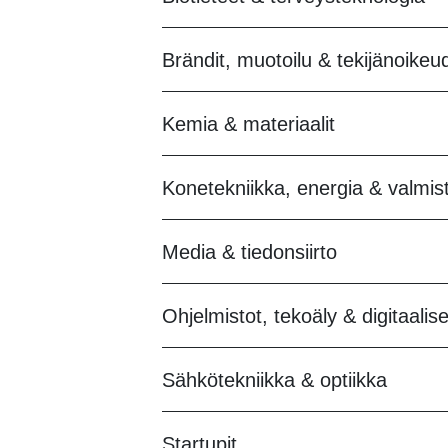
Brändit, muotoilu & tekijänoikeu
Kemia & materiaalit
Konetekniikka, energia & valmis
Media & tiedonsiirto
Ohjelmistot, tekoäly & digitaalise
Sähkötekniikka & optiikka
Startupit