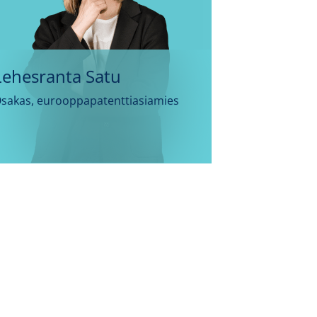
Lehesranta Satu
sakas, eurooppapatenttiasiamies