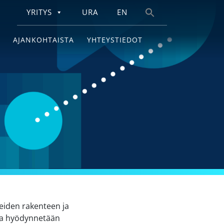
YRITYS
URA
EN
Search
for:
AJANKOHTAISTA
YHTEYSTIEDOT
eiden rakenteen ja
kaa hyödynnetään