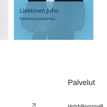
Liekkinen Juho
Patenttiasiantuntija
Palvelut
Hyödyllisyysmalli