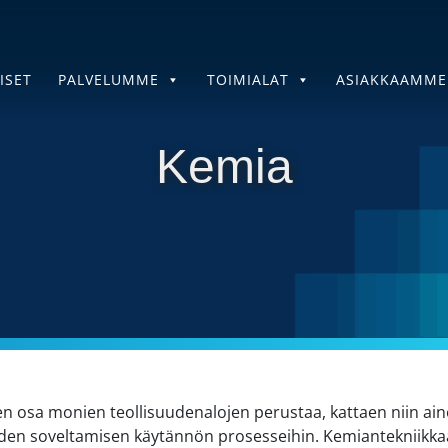
ISET
PALVELUMME
TOIMIALAT
ASIAKKAAMME
Kemia
n osa monien teollisuudenalojen perustaa, kattaen niin ain
iiden soveltamisen käytännön prosesseihin. Kemiantekniik