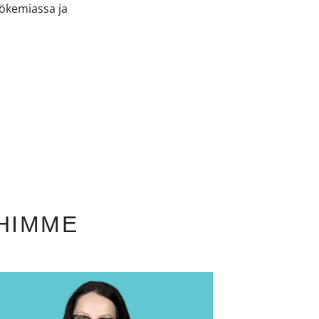
kökemiassa ja
IHIMME