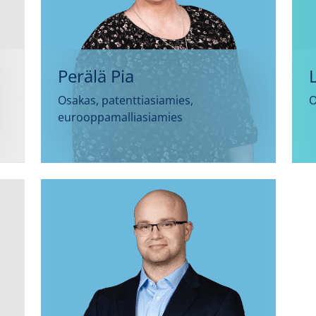
Perälä Pia
Osakas, patenttiasiamies,
O
eurooppamalliasiamies