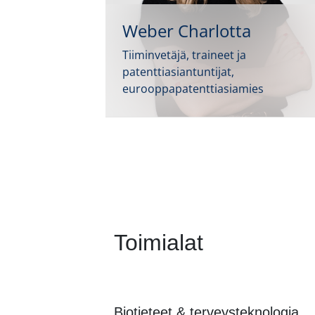
Weber Charlotta
Tiiminvetäjä, traineet ja
patenttiasiantuntijat,
eurooppapatenttiasiamies
Toimialat
Biotieteet & terveysteknologia