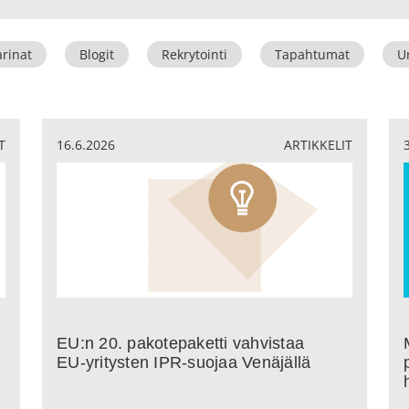
arinat
Blogit
Rekrytointi
Tapahtumat
Ur
T
16.6.2026
ARTIKKELIT
EU:n 20. pakotepaketti vahvistaa
EU‑yritysten IPR-suojaa Venäjällä