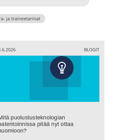
a- ja traineetarinat
3.6.2026
BLOGIT
Mitä puolustusteknologian
patentoinnissa pitää nyt ottaa
huomioon?