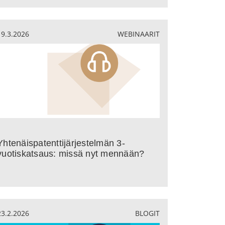
19.3.2026
WEBINAARIT
Yhtenäispatenttijärjestelmän 3-
vuotiskatsaus: missä nyt mennään?
23.2.2026
BLOGIT