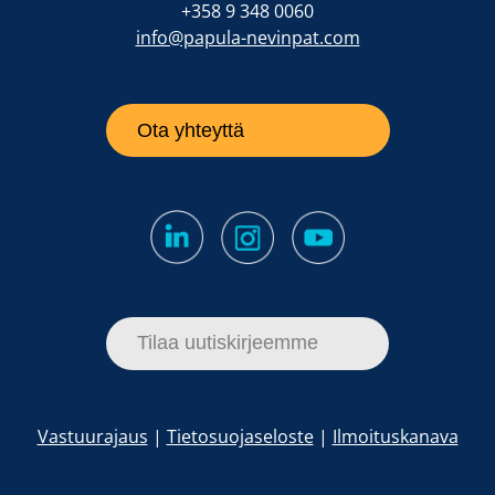
+358 9 348 0060
info@papula-nevinpat.com
Ota yhteyttä
Tilaa uutiskirjeemme
Vastuurajaus
|
Tietosuojaseloste
|
Ilmoituskanava