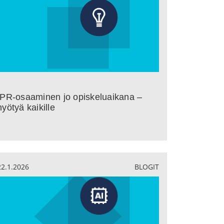
IPR-osaaminen jo opiskeluaikana –
hyötyä kaikille
22.1.2026
BLOGIT